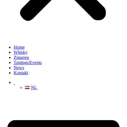
Home
Whisky
Zigarren
Tastings/Events
News
Kontakt
NL