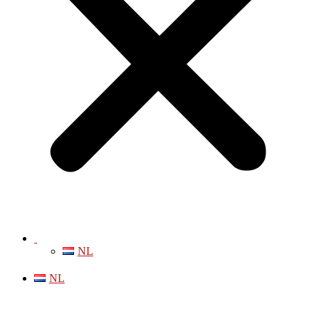
NL
NL