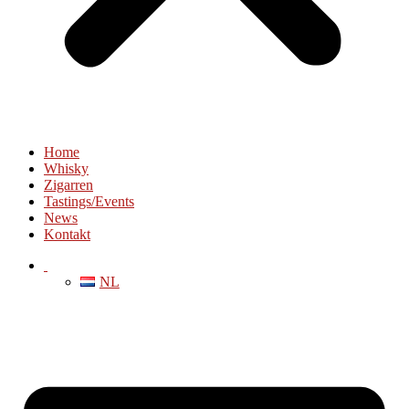
Home
Whisky
Zigarren
Tastings/Events
News
Kontakt
NL