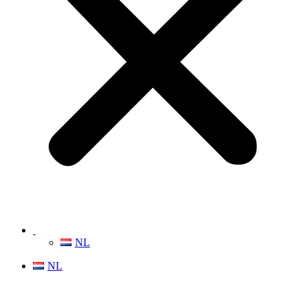
NL
NL