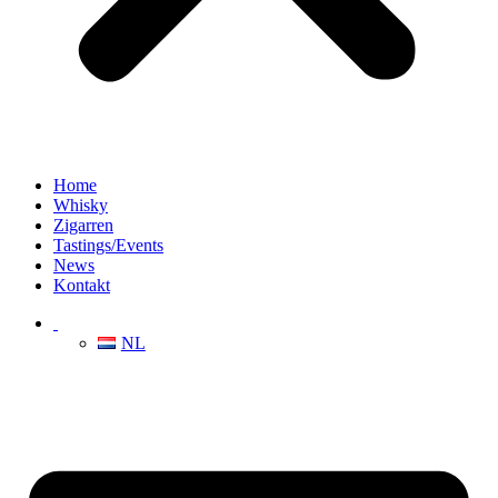
Home
Whisky
Zigarren
Tastings/Events
News
Kontakt
NL