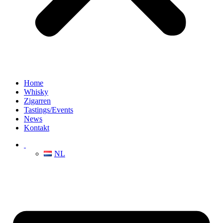
Home
Whisky
Zigarren
Tastings/Events
News
Kontakt
NL