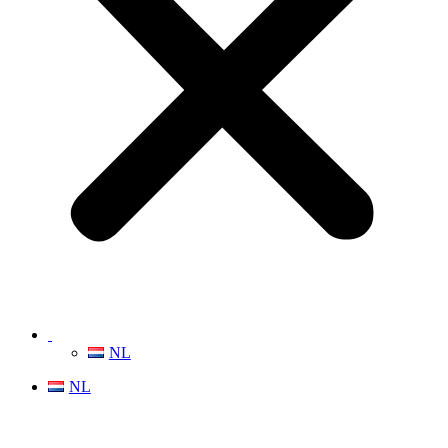
NL
NL