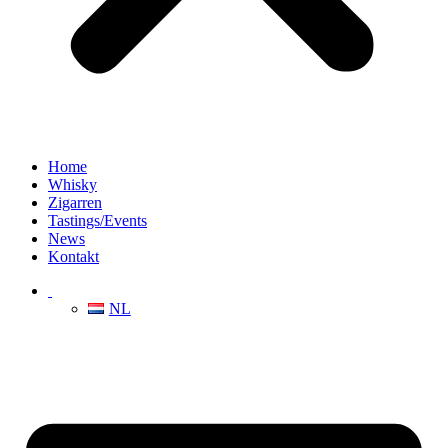
Home
Whisky
Zigarren
Tastings/Events
News
Kontakt
NL