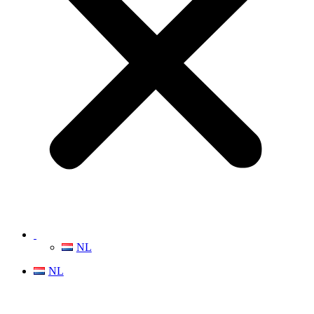
NL
NL