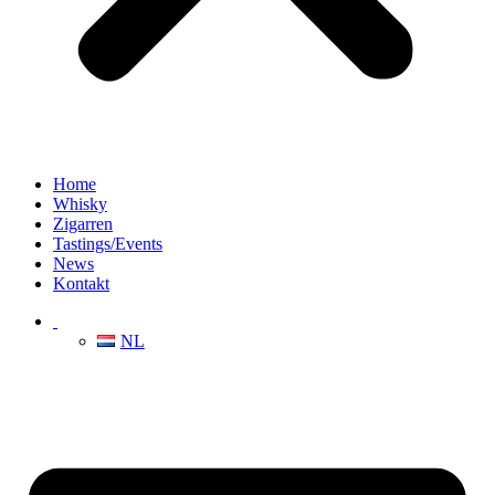
Home
Whisky
Zigarren
Tastings/Events
News
Kontakt
NL