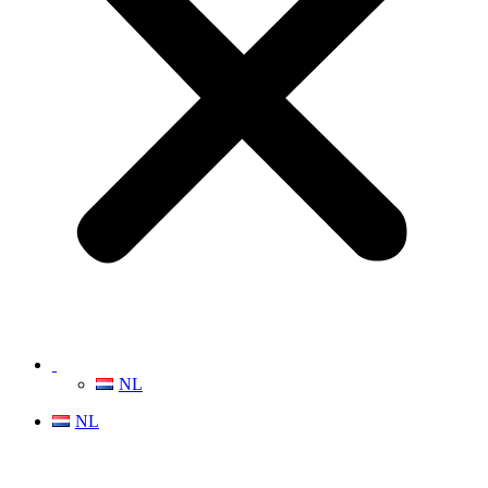
NL
NL