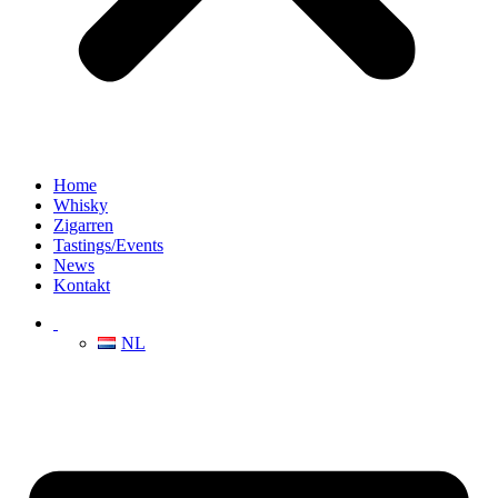
Home
Whisky
Zigarren
Tastings/Events
News
Kontakt
NL