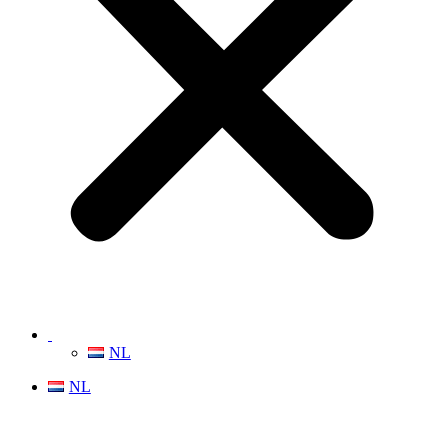
NL
NL