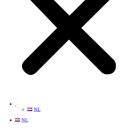
NL
NL