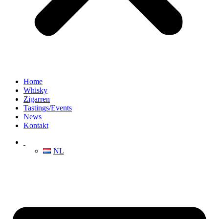
Home
Whisky
Zigarren
Tastings/Events
News
Kontakt
NL