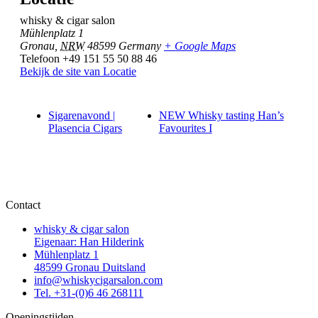
whisky & cigar salon
Mühlenplatz 1
Gronau
,
NRW
48599
Germany
+ Google Maps
Telefoon
+49 151 55 50 88 46
Bekijk de site van Locatie
Sigarenavond |
NEW Whisky tasting Han’s
Plasencia Cigars
Favourites I
Contact
whisky & cigar salon
Eigenaar: Han Hilderink
Mühlenplatz 1
48599 Gronau Duitsland
info@whiskycigarsalon.com
Tel. +31-(0)6 46 268111
Openingstijden