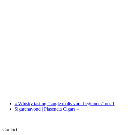
«
Whisky tasting “single malts voor beginners” no. 1
Sigarenavond | Plasencia Cigars
»
Contact