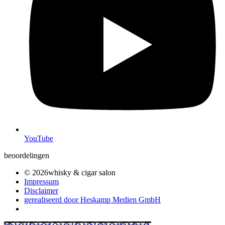
YouTube
beoordelingen
© 2026whisky & cigar salon
Impressum
Disclaimer
gerealiseerd door Heskamp Medien GmbH