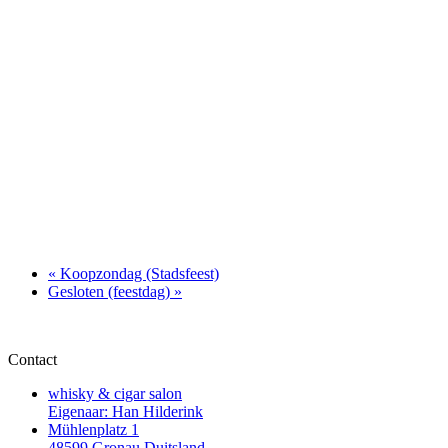
«
Koopzondag (Stadsfeest)
Gesloten (feestdag)
»
Contact
whisky & cigar salon
Eigenaar: Han Hilderink
Mühlenplatz 1
48599 Gronau Duitsland