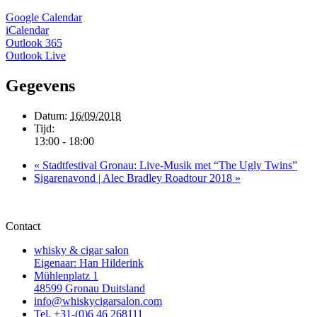
Google Calendar
iCalendar
Outlook 365
Outlook Live
Gegevens
Datum:
16/09/2018
Tijd:
13:00 - 18:00
«
Stadtfestival Gronau: Live-Musik met “The Ugly Twins”
Sigarenavond | Alec Bradley Roadtour 2018
»
Contact
whisky & cigar salon
Eigenaar: Han Hilderink
Mühlenplatz 1
48599 Gronau Duitsland
info@whiskycigarsalon.com
Tel. +31-(0)6 46 268111